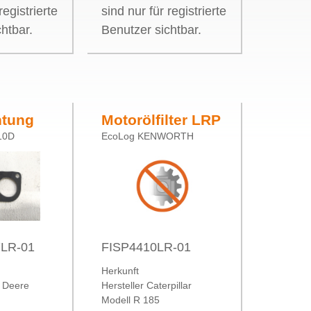
registrierte
sind nur für registrierte
htbar.
Benutzer sichtbar.
htung
Motorölfilter LRP
10D
EcoLog KENWORTH
rümmer
Caterpillar
LR-01
FISP4410LR-01
Herkunft
n Deere
Hersteller Caterpillar
Modell R 185