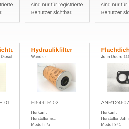
trierte
sind nur für registrierte
sind nur für 
r.
Benutzer sichtbar.
Benutzer sic
dichtung
Hydraulikfilter
Flachdic
 Diesel
Wandler
John Deere 11
Baldwin PT549
Ansaugk
LRP
LRP
E-01
FI549LR-02
ANR124607
Herkunft
Herkunft
Hersteller n/a
Hersteller Joh
Modell n/a
Modell 941