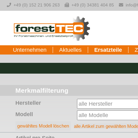
-->
+49 (0) 152 21 906 263
+49 (0) 34381 404 85
info@f
Unternehmen
Aktuelles
Ersatzteile
Z
Merkmalfilterung
Hersteller
Modell
alle Artikel zum gewählten Mode