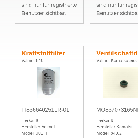
sind nur für registrierte
sind nur für regis
Benutzer sichtbar.
Benutzer sichtba
Kraftstofffilter
Ventilschaft
Valmet 840
Valmet Komatsu Sisu
Sisu Diesel LRP
neu
AGCO Power
FI836640251LR-01
MO837073165N
Herkunft
Herkunft
Hersteller Valmet
Hersteller Komatsu
Modell 901 II
Modell 840.2