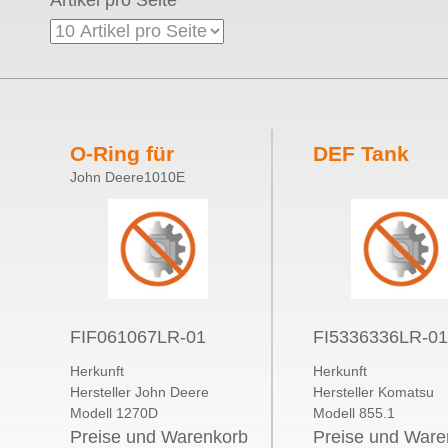
Artikel pro Seite
O-Ring für
DEF Tank
John Deere1010E
Hydrostatfilter
Ansaugfilter 
LRP
LRP
FIF061067LR-01
FI5336336LR-0
Herkunft
Herkunft
Hersteller John Deere
Hersteller Komatsu
Modell 1270D
Modell 855.1
Preise und Warenkorb
Preise und Ware