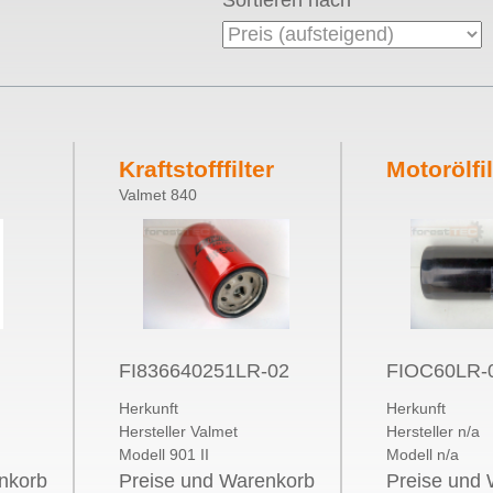
Sortieren nach
Kraftstofffilter
Motorölfil
Valmet 840
35µ
LRP
OC60 Ma
Knecht L
1
FI836640251LR-02
FIOC60LR-
Herkunft
Herkunft
Hersteller Valmet
Hersteller n/a
Modell 901 II
Modell n/a
nkorb
Preise und Warenkorb
Preise und