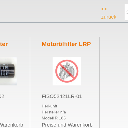
<<
zurück
ter
Motorölfilter LRP
hle
RP
02
FISO52421LR-01
Herkunft
Hersteller n/a
Modell R 185
 Warenkorb
Preise und Warenkorb