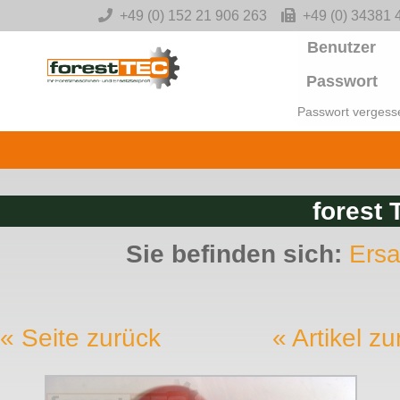
-->
+49 (0) 152 21 906 263
+49 (0) 34381 
Benutzer
Passwort
Passwort vergess
forest 
Sie befinden sich:
Ersa
« Seite zurück
« Artikel z