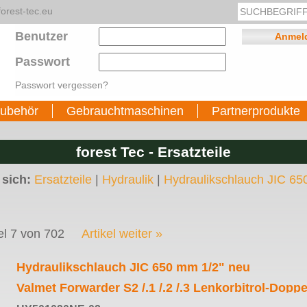
orest-tec.eu
Benutzer
Passwort
Passwort vergessen?
ubehör
Gebrauchtmaschinen
Partnerprodukte
forest Tec - Ersatzteile
 sich:
Ersatzteile
|
Hydraulik
|
Hydraulikschlauch JIC 65
el 7 von 702
Artikel weiter »
Hydraulikschlauch JIC 650 mm 1/2" neu
Valmet Forwarder S2 /.1 /.2 /.3 Lenkorbitrol-Doppe