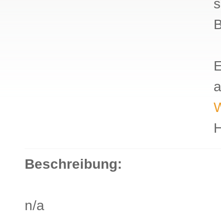
s
B
E
a
W
H
Beschreibung:
n/a