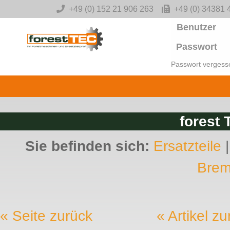
-->
+49 (0) 152 21 906 263
+49 (0) 34381 
Benutzer
Passwort
Passwort vergess
forest 
Sie befinden sich:
Ersatzteile
Brem
« Seite zurück
« Artikel z