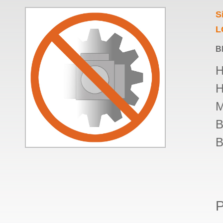
S
L
B
H
H
M
B
B
P