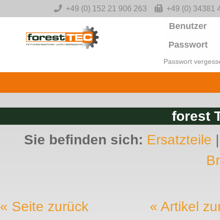
-->
+49 (0) 152 21 906 263
+49 (0) 34381 
Benutzer
Passwort
Passwort vergess
forest 
Sie befinden sich:
Ersatzteile
B
« Seite zurück
« Artikel z