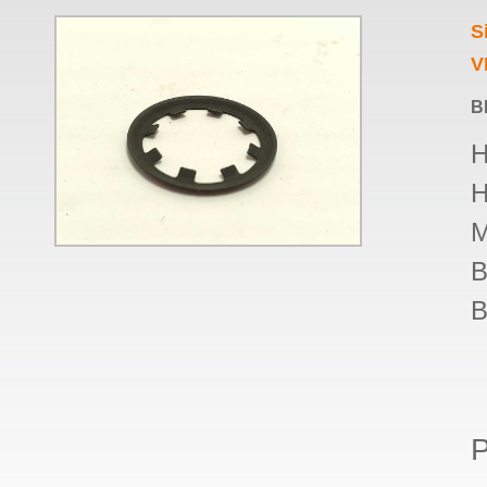
S
V
B
H
H
M
B
B
P