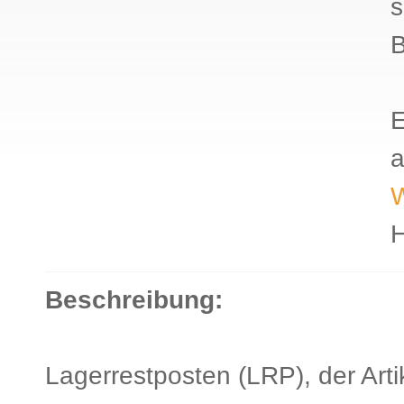
s
B
E
a
W
H
Beschreibung:
Lagerrestposten (LRP), der Artik