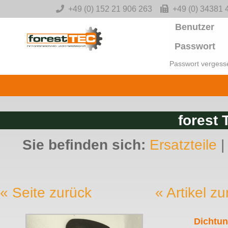
-->
+49 (0) 152 21 906 263
+49 (0) 34381 
Benutzer
Passwort
Passwort vergess
forest 
Sie befinden sich:
Ersatzteile
« Seite zurück
« Artikel z
Dichtu