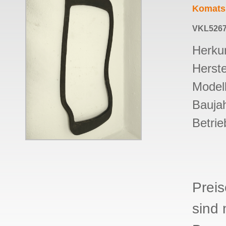
Komats
VKL5267
Herku
Herste
Model
Baujah
Betrie
Prei
sind 